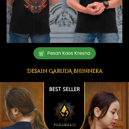
Pesan Kaos Kresna
`
Desain GarudA Bhinneka