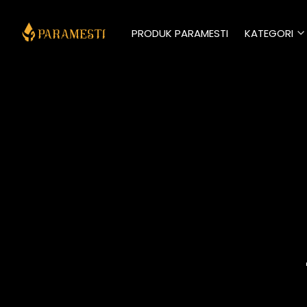
Alhamdulilah,.  Matur Nuwun Panjenengan Sudah
PRODUK PARAMESTI
KATEGORI
Eksk