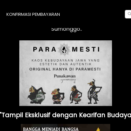
 Mampir Di Web Paramesti Dan Turut Serta Melest
KONFIRMASI PEMBAYARAN
lusif Yang Insyaallah Cocok Kagem Panjenengan S
 Sumonggo..
 "Tampil Eksklusif dengan Kearifan Budaya