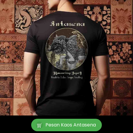
Pesan Kaos Antasena
`