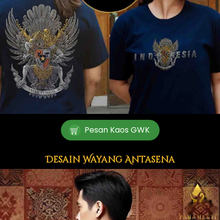
Pesan Kaos GWK
`
Desain Wayang Antasena