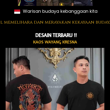
 Warisan budaya kebanggaan kita
il memelihara dan merayakan kekayaan budaya 
DESAIN TERBARU !!
KAOS WAYANG KRESNA