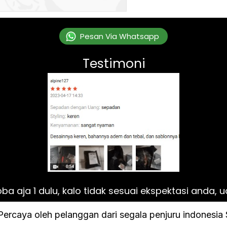
`
Pesan Via Whatsapp
Testimoni
a aja 1 dulu, kalo tidak sesuai ekspektasi anda, 
Percaya oleh pelanggan dari segala penjuru indonesia