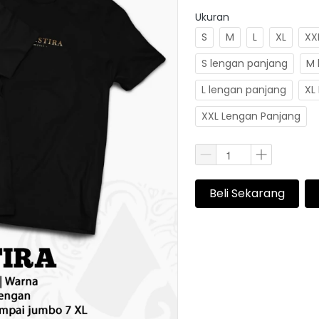
Ukuran
S
M
L
XL
XX
S lengan panjang
M 
L lengan panjang
XL
XXL Lengan Panjang
Beli Sekarang
`