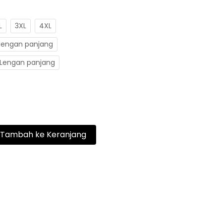
L
3XL
4XL
lengan panjang
 Lengan panjang
Tambah ke Keranjang
`