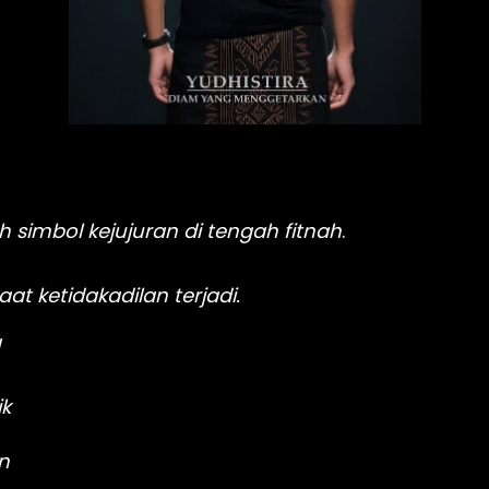
 simbol kejujuran di tengah fitnah
.
t ketidakadilan terjadi. 
a
ik
n