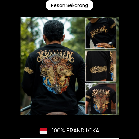
`
Pesan Sekarang
100% BRAND LOKAL