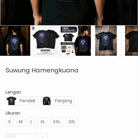
Suwung Hamengkuana
Lengan
Pendek
Panjang
Ukuran
S
M
L
XL
XXL
3XL