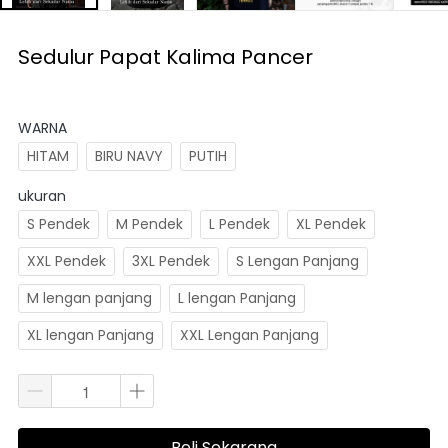
Sedulur Papat Kalima Pancer
WARNA
HITAM
BIRU NAVY
PUTIH
ukuran
S Pendek
M Pendek
L Pendek
XL Pendek
XXL Pendek
3XL Pendek
S Lengan Panjang
M lengan panjang
L lengan Panjang
XL lengan Panjang
XXL Lengan Panjang
Beli Sekarang
`