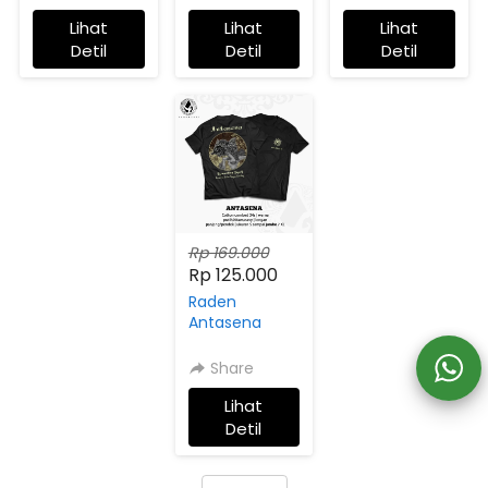
Lihat
Lihat
Lihat
`
`
`
Detil
Detil
Detil
Rp 169.000
Rp 125.000
Raden
Antasena
Share
Lihat
`
Detil