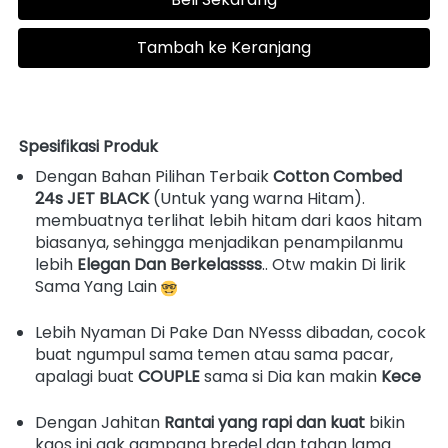
Tambah ke Keranjang
`
Spesifikasi Produk 
Dengan Bahan Pilihan Terbaik 
Cotton Combed 
24s JET BLACK
 (Untuk yang warna Hitam). 
membuatnya terlihat lebih hitam dari kaos hitam 
biasanya, sehingga menjadikan penampilanmu 
lebih 
Elegan Dan Berkelassss
.. Otw makin Di lirik 
Sama Yang Lain 
Lebih Nyaman Di Pake Dan NYesss dibadan, cocok 
buat ngumpul sama temen atau sama pacar, 
apalagi buat 
COUPLE
 sama si Dia kan makin 
Kece
Dengan Jahitan 
Rantai yang rapi dan kuat 
bikin 
kaos ini gak gampang bredel dan tahan lama 