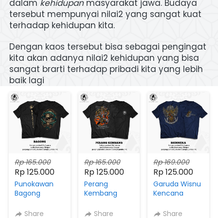
dalam
kehidupan
masyarakat jawa. Budaya 
tersebut mempunyai nilai2 yang sangat kuat 
terhadap kehidupan kita.
Dengan kaos tersebut bisa sebagai pengingat 
kita akan adanya nilai2 kehidupan yang bisa 
sangat brarti terhadap pribadi kita yang lebih 
baik lagi 
Rp 165.000
Rp 165.000
Rp 169.000
Rp 125.000
Rp 125.000
Rp 125.000
Punokawan
Perang
Garuda Wisnu
Bagong
Kembang
Kencana
Arjuna Vs Buto
Cakil
Share
Share
Share