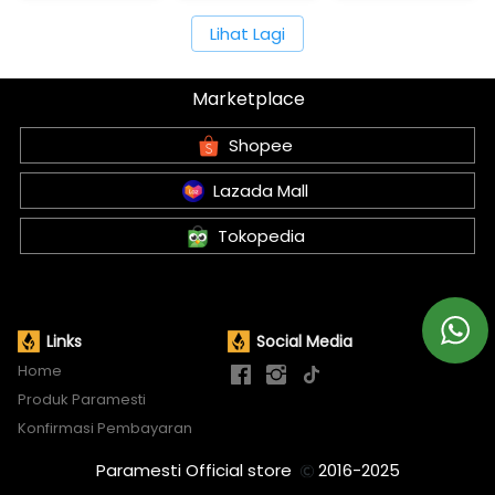
`
Lihat Lagi
Marketplace
`
Shopee
`
Lazada Mall
`
Tokopedia
Links
Social Media
Home
Produk Paramesti
Konfirmasi Pembayaran
Paramesti Official store  
 2016-2025