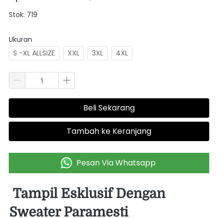
Stok: 719
Ukuran
S -XL ALLSIZE
XXL
3XL
4XL
Beli Sekarang
`
Tambah ke Keranjang
`
Pesan Via Whatsapp
`
Tampil Esklusif Dengan 
Sweater Paramesti  