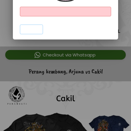
`
`
Checkout via Whatsapp
Perang kembang, Arjuna vs Cakil