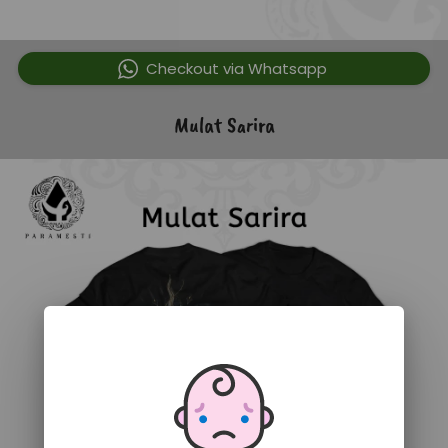
`
Checkout via Whatsapp
Mulat Sarira